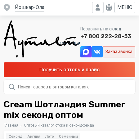
Йошкар-Ола
МЕНЮ
Позвонить на склад
+7 800 222-28-53
C 1995 ГОДА
Заказ звонка
Получить оптовый прайс
Поиск
товаров
Cream Шотландия Summer
mix секонд оптом
Главная
→
Оптовый каталог стока и секонд-хенда
Секонд
Англия
Лето
Семейный