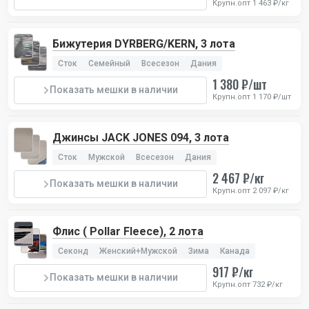
Крупн.опт 1 463 ₽/кг
Бижутерия DYRBERG/KERN, 3 лота
Сток
Семейный
Всесезон
Дания
1 380 ₽/шт
Показать мешки в наличии
Крупн.опт 1 170 ₽/шт
Джинсы JACK JONES 094, 3 лота
Сток
Мужской
Всесезон
Дания
2 467 ₽/кг
Показать мешки в наличии
Крупн.опт 2 097 ₽/кг
Флис ( Pollar Fleece), 2 лота
Секонд
Женский+Мужской
Зима
Канада
917 ₽/кг
Показать мешки в наличии
Крупн.опт 732 ₽/кг